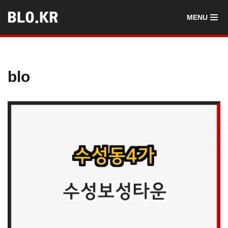
MENU
콘
텐
츠
로
blo
건
너
뛰
기