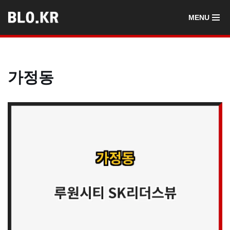
MENU
콘
텐
츠
로
가정동
건
너
뛰
기