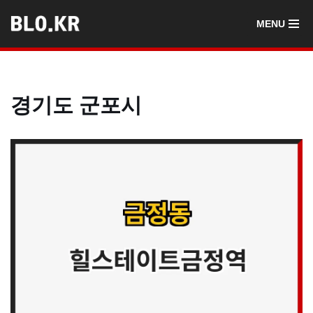
MENU
콘
텐
츠
로
경기도 군포시
건
너
뛰
기