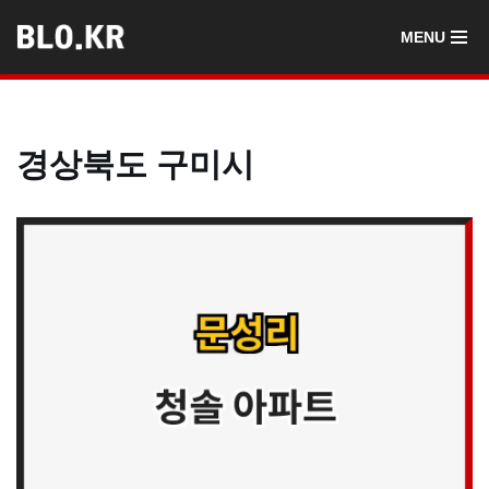
MENU
콘
텐
츠
로
경상북도 구미시
건
너
뛰
기