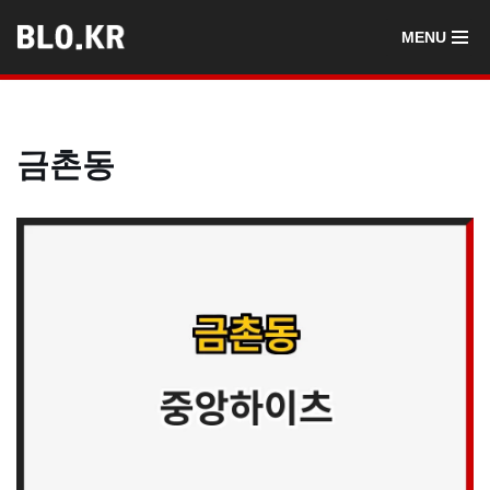
MENU
콘
텐
츠
로
금촌동
건
너
뛰
기