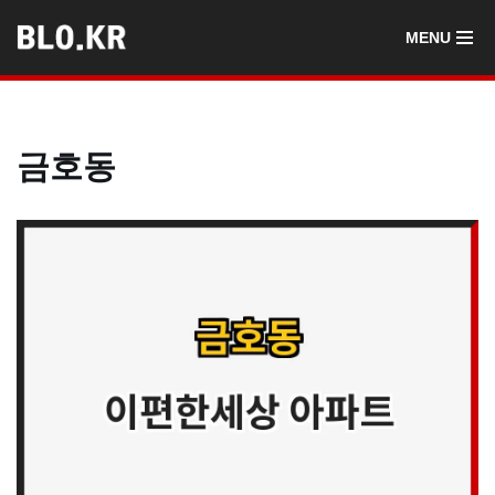
MENU
콘
텐
츠
로
금호동
건
너
뛰
기