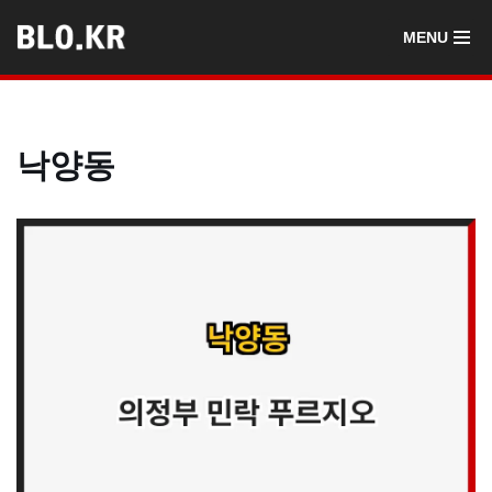
MENU
콘
텐
츠
로
낙양동
건
너
뛰
기