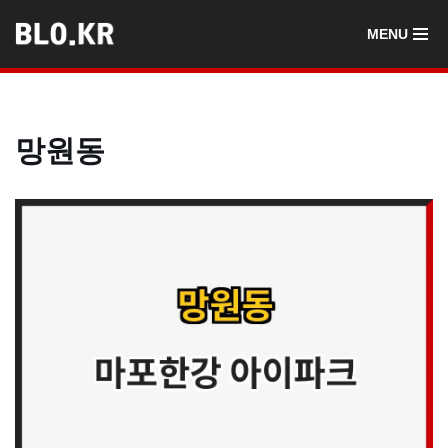
MENU
콘
텐
츠
로
망원동
건
너
뛰
기