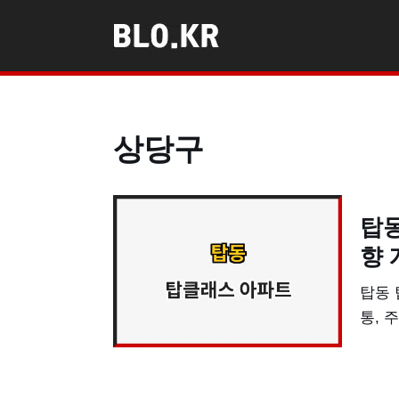
콘
텐
츠
로
상당구
건
너
뛰
탑동
기
향 
탑동 
통, 