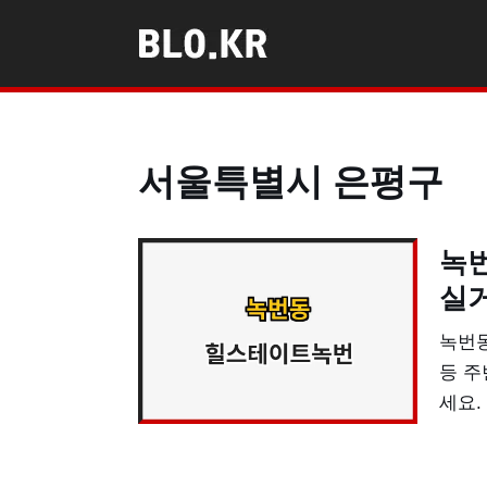
콘
텐
츠
로
서울특별시 은평구
건
너
뛰
녹번
기
실
녹번동
등 주
세요.