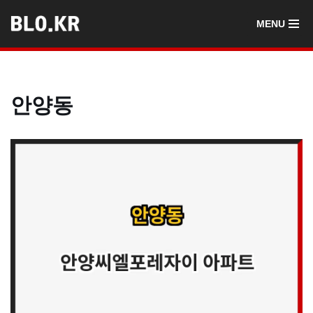
MENU
콘
텐
츠
로
안양동
건
너
뛰
기