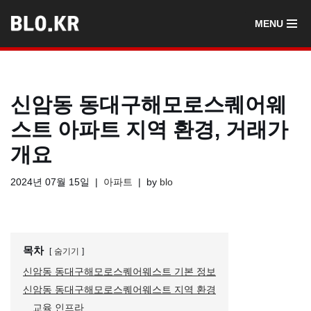
MENU
콘
텐
츠
로
신암동 동대구해모로스퀘어웨
건
너
스트 아파트 지역 환경, 거래가
뛰
개요
기
2024년 07월 15일
아파트
by
blo
목차
숨기기
신암동 동대구해모로스퀘어웨스트 기본 정보
신암동 동대구해모로스퀘어웨스트 지역 환경
교육 인프라