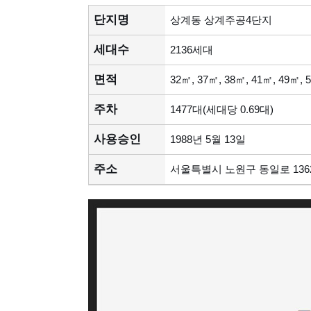
단지명
상계동 상계주공4단지
세대수
2136세대
면적
32㎡, 37㎡, 38㎡, 41㎡, 49㎡, 
주차
1477대(세대당 0.69대)
사용승인
1988년 5월 13일
주소
서울특별시 노원구 동일로 136