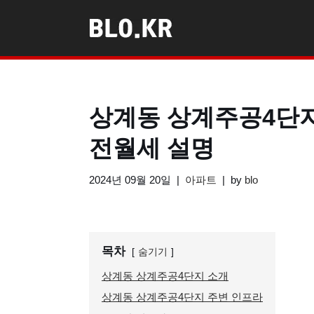
콘
텐
츠
로
상계동 상계주공4단지
건
너
전월세 설명
뛰
기
2024년 09월 20일
아파트
by
blo
목차
숨기기
상계동 상계주공4단지 소개
상계동 상계주공4단지 주변 인프라