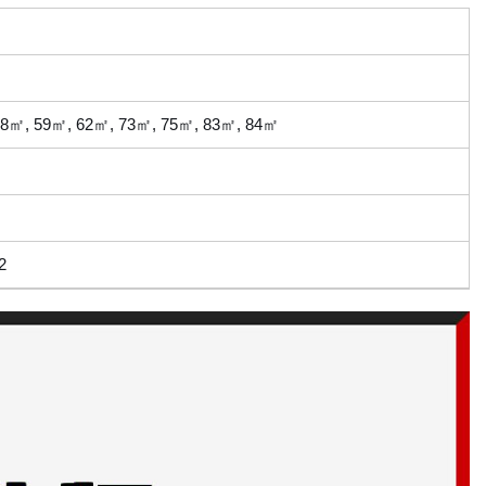
58㎡, 59㎡, 62㎡, 73㎡, 75㎡, 83㎡, 84㎡
2