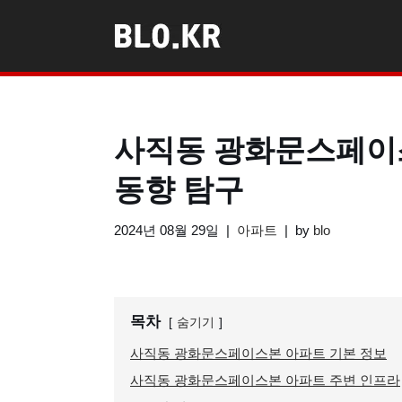
콘
텐
츠
로
사직동 광화문스페이스
건
너
동향 탐구
뛰
기
2024년 08월 29일
아파트
by
blo
목차
숨기기
사직동 광화문스페이스본 아파트 기본 정보
사직동 광화문스페이스본 아파트 주변 인프라