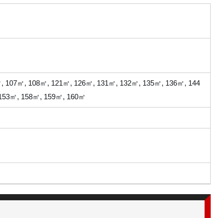
, 107㎡, 108㎡, 121㎡, 126㎡, 131㎡, 132㎡, 135㎡, 136㎡, 144
 153㎡, 158㎡, 159㎡, 160㎡