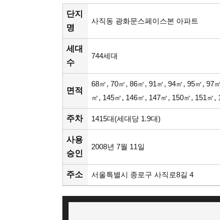
단지
사직동 광화문스페이스본 아파트
명
세대
744세대
수
68㎡, 70㎡, 86㎡, 91㎡, 94㎡, 95㎡, 97㎡
면적
㎡, 145㎡, 146㎡, 147㎡, 150㎡, 151㎡,
주차
1415대(세대당 1.9대)
사용
2008년 7월 11일
승인
주소
서울특별시 종로구 사직로8길 4