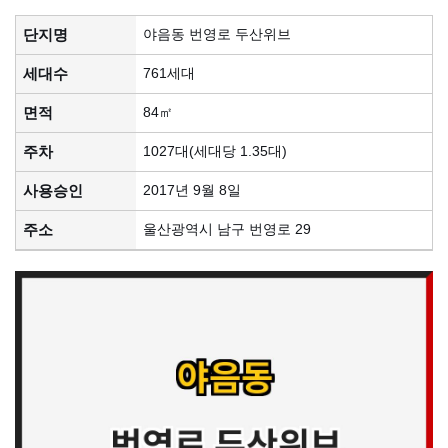
단지명
야음동 번영로 두산위브
세대수
761세대
면적
84㎡
주차
1027대(세대당 1.35대)
사용승인
2017년 9월 8일
주소
울산광역시 남구 번영로 29