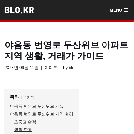
MENU
콘
텐
츠
로
야음동 번영로 두산위브 아파트
건
너
지역 생활, 거래가 가이드
뛰
기
2024년 09월 11일
아파트
by
blo
목차
숨기기
야음동 번영로 두산위브 개요
야음동 번영로 두산위브 지역 환경
초중고 환경
생활 환경