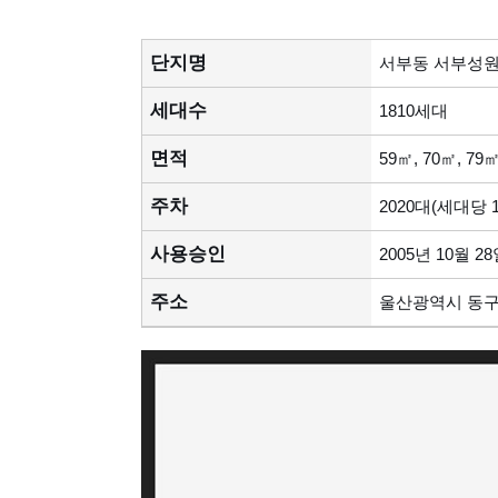
단지명
서부동 서부성
세대수
1810세대
면적
59㎡, 70㎡, 79㎡
주차
2020대(세대당 1
사용승인
2005년 10월 2
주소
울산광역시 동구 