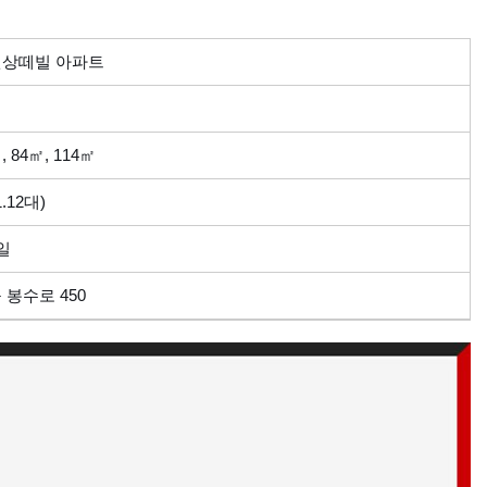
원상떼빌 아파트
, 84㎡, 114㎡
.12대)
8일
봉수로 450