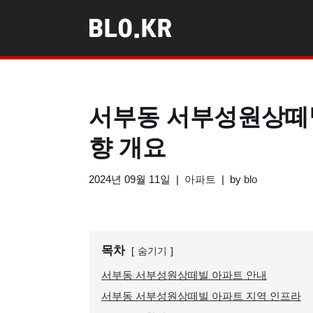
콘
텐
츠
로
서부동 서부성원상떼빌
건
너
향 개요
뛰
기
2024년 09월 11일
아파트
by
blo
목차
숨기기
서부동 서부성원상떼빌 아파트 안내
서부동 서부성원상떼빌 아파트 지역 인프라