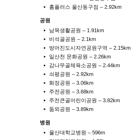
홈플러스 울산동구점 – 2.92km
공원
남목생활공원 – 1.91km
비석골공원 – 2.1km
방어진도시자연공원구역 – 2.15km
일산천 문화공원 – 2.26km
감나무골체육소공원 – 2.44km
쇠평공원 – 2.92km
화정공원 – 3.06km
주전공원 – 3.68km
주전큰골어린이공원 – 3.82km
둠뫼공원 – 3.89km
병원
울산대학교병원 – 596m