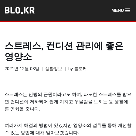
MENU
콘
텐
츠
로
스트레스, 컨디션 관리에 좋은
건
너
영양소
뛰
기
2021년 12월 03일
생활정보
by
블로커
스트레스는 만병의 근원이라고도 하며, 과도한 스트레스를 받으
면 컨디션이 저하되어 쉽게 지치고 우울감을 느끼는 등 생활에
큰 영향을 줍니다.
여러가지 해결의 방법이 있겠지만 영양소의 섭취를 통해 개선할
수 있는 방법에 대해 알아보겠습니다.